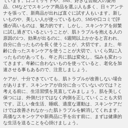
ています。口コミサイトや、SNS、好きな芸能人の愛用
品、CMなどでスキンケア商品を選ぶ人も多く、日々アンテ
ナを張って、新商品が出れば直ぐに試す人もいます。新し
いものや、美しい人が使っているもの、SNSや口コミで評
価が高いものは、魅力的です。しかし、スキンケアを頻繁
に試し過ぎているということが、肌トラブルを抱える人の
原因の1つ。効果が出るのに、6週間以上かかると言われ、
自分に合ったものを長く使うことが、大切です。また、年
齢に合ったスキンケアを使うことが大切で、いくら気に入
ったものがあっても、年と共に肌は変化し、悩みも変わっ
てきます。年齢に合わないものを使っていると、老化を加
速させる事もあるので、注意しましょう。
ケアが、十分できていても、肌トラブルが改善しない場合
があります。スキンケアが自分に合っていないのでは？と
考える前に、生活習慣を見直してみましょう。肌を美しく
保つには、外側だけではなく内側を正していくことも大切
です。正しい食生活、睡眠、適度な運動は、スキンケアだ
けでは改善されなかった肌トラブルを解消してくれます。
高価なスキンケアや新商品に手を出す前に、まずは健康的
な生活を送ることを心掛けましょう。