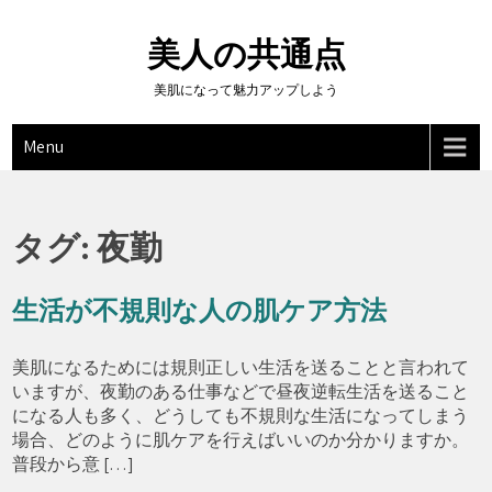
Skip
to
美人の共通点
content
美肌になって魅力アップしよう
Menu
タグ:
夜勤
生活が不規則な人の肌ケア方法
美肌になるためには規則正しい生活を送ることと言われて
いますが、夜勤のある仕事などで昼夜逆転生活を送ること
になる人も多く、どうしても不規則な生活になってしまう
場合、どのように肌ケアを行えばいいのか分かりますか。
普段から意 […]